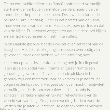
De recente schilderijenreeks
‘Karel’
contrasteert vormelijk
sterk met de hierboven vermelde beelden, maar vloeit er
inhoudelijk rimpelloos mee ineen. Deze werken tonen de
persoon Karel vandaag.
‘Karel’
is het portret van dé Karel,
maar eveneens van de mens. Het is ook jouw portret en dat
van de kijker. Er is zoveel weggelaten dat je tijdens het kijken
ernaar tijd moet nemen om zelf in te vullen.
In ons laatste gesprek hadden we het over het recht van de
traagheid. Het lijkt alsof rijpingsprocessen overbodig zijn
geworden, maar daar hebben we het later nog over.
Het concept van deze tentoonstelling heb je in elk geval
laten groeien, zodat werk, ruimte en tussenruimte één
geheel zijn geworden. De verschillende plekken in het
gebouw zijn een metafoor voor de kamers in je hoofd. Ze
volgen je denkpatroon. Het gaat ook over macht, relativiteit,
vervuiling en de droom van zuiverheid. Je krabbels,
schetsen, aantekeningen en teksten reflecteren over de
wereld van vandaag. Ze zijn een voedingsbodem voor de
werken die je later wil creëren. Je dagboeknotities vormen
We use cookies