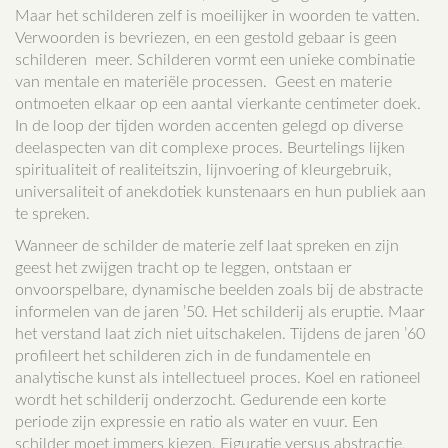
Maar het schilderen zelf is moeilijker in woorden te vatten.
Verwoorden is bevriezen, en een gestold gebaar is geen
schilderen meer. Schilderen vormt een unieke combinatie
van mentale en materiële processen. Geest en materie
ontmoeten elkaar op een aantal vierkante centimeter doek.
In de loop der tijden worden accenten gelegd op diverse
deelaspecten van dit complexe proces. Beurtelings lijken
spiritualiteit of realiteitszin, lijnvoering of kleurgebruik,
universaliteit of anekdotiek kunstenaars en hun publiek aan
te spreken.
Wanneer de schilder de materie zelf laat spreken en zijn
geest het zwijgen tracht op te leggen, ontstaan er
onvoorspelbare, dynamische beelden zoals bij de abstracte
informelen van de jaren ’50. Het schilderij als eruptie. Maar
het verstand laat zich niet uitschakelen. Tijdens de jaren ’60
profileert het schilderen zich in de fundamentele en
analytische kunst als intellectueel proces. Koel en rationeel
wordt het schilderij onderzocht. Gedurende een korte
periode zijn expressie en ratio als water en vuur. Een
schilder moet immers kiezen. Figuratie versus abstractie,