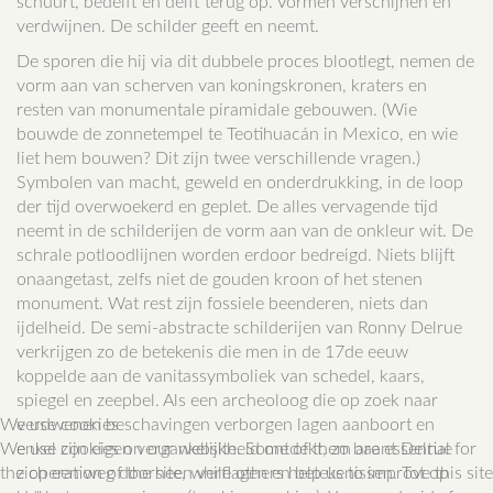
schuurt, bedelft en delft terug op. Vormen verschijnen en
verdwijnen. De schilder geeft en neemt.
De sporen die hij via dit dubbele proces blootlegt, nemen de
vorm aan van scherven van koningskronen, kraters en
resten van monumentale piramidale gebouwen. (Wie
bouwde de zonnetempel te Teotihuacán in Mexico, en wie
liet hem bouwen? Dit zijn twee verschillende vragen.)
Symbolen van macht, geweld en onderdrukking, in de loop
der tijd overwoekerd en geplet. De alles vervagende tijd
neemt in de schilderijen de vorm aan van de onkleur wit. De
schrale potloodlijnen worden erdoor bedreigd. Niets blijft
onaangetast, zelfs niet de gouden kroon of het stenen
monument. Wat rest zijn fossiele beenderen, niets dan
ijdelheid. De semi-abstracte schilderijen van Ronny Delrue
verkrijgen zo de betekenis die men in de 17de eeuw
koppelde aan de vanitassymboliek van schedel, kaars,
spiegel en zeepbel. Als een archeoloog die op zoek naar
We use cookies
verdwenen beschavingen verborgen lagen aanboort en
We use cookies on our website. Some of them are essential for
enkel zijn eigen vergankelijkheid ontdekt, zo baant Delrue
the operation of the site, while others help us to improve this site
zich een weg doorheen verflagen en betekenissen. Tot op