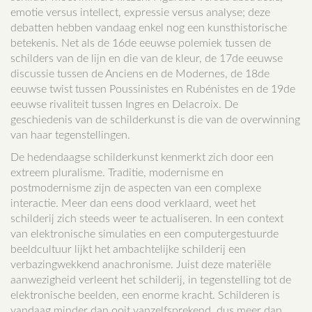
emotie versus intellect, expressie versus analyse; deze
debatten hebben vandaag enkel nog een kunsthistorische
betekenis. Net als de 16de eeuwse polemiek tussen de
schilders van de lijn en die van de kleur, de 17de eeuwse
discussie tussen de Anciens en de Modernes, de 18de
eeuwse twist tussen Poussinistes en Rubénistes en de 19de
eeuwse rivaliteit tussen Ingres en Delacroix. De
geschiedenis van de schilderkunst is die van de overwinning
van haar tegenstellingen.
De hedendaagse schilderkunst kenmerkt zich door een
extreem pluralisme. Traditie, modernisme en
postmodernisme zijn de aspecten van een complexe
interactie. Meer dan eens dood verklaard, weet het
schilderij zich steeds weer te actualiseren. In een context
van elektronische simulaties en een computergestuurde
beeldcultuur lijkt het ambachtelijke schilderij een
verbazingwekkend anachronisme. Juist deze materiële
aanwezigheid verleent het schilderij, in tegenstelling tot de
elektronische beelden, een enorme kracht. Schilderen is
vandaag minder dan ooit vanzelfsprekend, dus meer dan