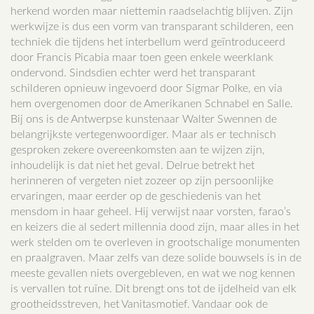
herkend worden maar niettemin raadselachtig blijven. Zijn
werkwijze is dus een vorm van transparant schilderen, een
techniek die tijdens het interbellum werd geïntroduceerd
door Francis Picabia maar toen geen enkele weerklank
ondervond. Sindsdien echter werd het transparant
schilderen opnieuw ingevoerd door Sigmar Polke, en via
hem overgenomen door de Amerikanen Schnabel en Salle.
Bij ons is de Antwerpse kunstenaar Walter Swennen de
belangrijkste vertegenwoordiger. Maar als er technisch
gesproken zekere overeenkomsten aan te wijzen zijn,
inhoudelijk is dat niet het geval. Delrue betrekt het
herinneren of vergeten niet zozeer op zijn persoonlijke
ervaringen, maar eerder op de geschiedenis van het
mensdom in haar geheel. Hij verwijst naar vorsten, farao’s
en keizers die al sedert millennia dood zijn, maar alles in het
werk stelden om te overleven in grootschalige monumenten
en praalgraven. Maar zelfs van deze solide bouwsels is in de
meeste gevallen niets overgebleven, en wat we nog kennen
is vervallen tot ruïne. Dit brengt ons tot de ijdelheid van elk
grootheidsstreven, het Vanitasmotief. Vandaar ook de