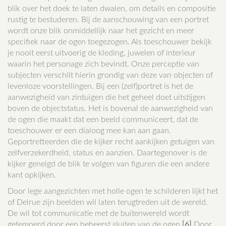
blik over het doek te laten dwalen, om details en compositie
rustig te bestuderen. Bij de aanschouwing van een portret
wordt onze blik onmiddellijk naar het gezicht en meer
specifiek naar de ogen toegezogen. Als toeschouwer bekijk
je nooit eerst uitvoerig de kleding, juwelen of interieur
waarin het personage zich bevindt. Onze perceptie van
subjecten verschilt hierin grondig van deze van objecten of
levenloze voorstellingen. Bij een (zelf)portret is het de
aanwezigheid van zintuigen die het geheel doet uitstijgen
boven de objectstatus. Het is bovenal de aanwezigheid van
de ogen die maakt dat een beeld communiceert, dat de
toeschouwer er een dialoog mee kan aan gaan.
Geportretteerden die de kijker recht aankijken getuigen van
zelfverzekerdheid, status en aanzien. Daartegenover is de
kijker geneigd de blik te volgen van figuren die een andere
kant opkijken.
Door lege aangezichten met holle ogen te schilderen lijkt het
of Delrue zijn beelden wil laten terugtreden uit de wereld.
De wil tot communicatie met de buitenwereld wordt
getemperd door een beheerst sluiten van de ogen.
[6]
Door