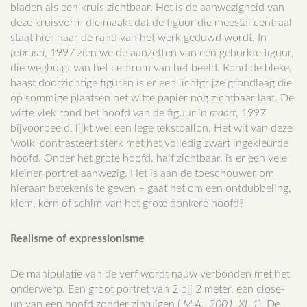
bladen als een kruis zichtbaar. Het is de aanwezigheid van
deze kruisvorm die maakt dat de figuur die meestal centraal
staat hier naar de rand van het werk geduwd wordt. In
februari
, 1997 zien we de aanzetten van een gehurkte figuur,
die wegbuigt van het centrum van het beeld. Rond de bleke,
haast doorzichtige figuren is er een lichtgrijze grondlaag die
op sommige plaatsen het witte papier nog zichtbaar laat. De
witte vlek rond het hoofd van de figuur in
maart
, 1997
bijvoorbeeld, lijkt wel een lege tekstballon. Het wit van deze
‘wolk’ contrasteert sterk met het volledig zwart ingekleurde
hoofd. Onder het grote hoofd, half zichtbaar, is er een vele
kleiner portret aanwezig. Het is aan de toeschouwer om
hieraan betekenis te geven – gaat het om een ontdubbeling,
kiem, kern of schim van het grote donkere hoofd?
Realisme of expressionisme
De manipulatie van de verf wordt nauw verbonden met het
onderwerp. Een groot portret van 2 bij 2 meter, een close-
up van een hoofd zonder zintuigen (
M.A., 2001, XI, 1
). De