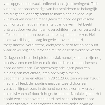
vooropgezet idee (vaak ontleend aan zijn tekeningen). Toch
vindt hij het procesmatige van het schilderen te belangrijk
om dit geheel ondergeschikt te maken aan de idee. Zijn
kunstwerken worden mede gevormd door de praktische
confrontatie met de materialiteit van de verf. Het beeld
ontstaat door vergissingen, overschilderingen, onverwachte
effecten, die op hun beurt andere stappen uitlokken. Het
doek wordt laag na laag toegedekt, overschilderd,
toegesmeerd, verpletterd, dichtgeschilderd tot op het punt
waar enkel nog een verre schim van de kern wordt bewaard.
De lagen ‘dichten’ het picturale vlak namelijk niet, er zijn nog
steeds vormen en kleuren die doorschemeren, opdoemen
door de verf heen. De opeenvolgende lagen gaan een
dialoog aan met elkaar, laten openingen toe en
becommentariëren elkaar. In
28.11.2000
zien we een figuur
met lang kleed, de houding geaccentueerd door een
verticaal lijnpatroon, in de hand een rode vorm. Hierover
een mist van half doorzichtige, bruine horizontale lijnen. Het
hoofd wordt niet overschilderd, het rood schemert door.
Het horizontale in confrontatie met het verticale van de