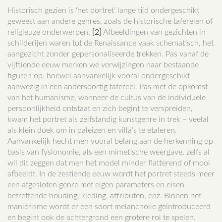
Historisch gezien is ‘het portret’ lange tijd ondergeschikt
geweest aan andere genres, zoals de historische taferelen of
religieuze onderwerpen.
[2]
Afbeeldingen van gezichten in
schilderijen waren tot de Renaissance vaak schematisch, het
aangezicht zonder gepersonaliseerde trekken. Pas vanaf de
vijftiende eeuw merken we verwijzingen naar bestaande
figuren op, hoewel aanvankelijk vooral ondergeschikt
aanwezig in een andersoortig tafereel. Pas met de opkomst
van het humanisme, wanneer de cultus van de individuele
persoonlijkheid ontstaat en zich begint te verspreiden,
kwam het portret als zelfstandig kunstgenre in trek – veelal
als klein doek om in paleizen en villa’s te etaleren.
Aanvankelijk hecht men vooral belang aan de herkenning op
basis van fysionomie, als een mimetische weergave, zelfs al
wil dit zeggen dat men het model minder flatterend of mooi
afbeeldt. In de zestiende eeuw wordt het portret steeds meer
een afgesloten genre met eigen parameters en eisen
betreffende houding, kleding, attributen, enz. Binnen het
maniërisme wordt er een soort melancholie geïntroduceerd
en begint ook de achtergrond een grotere rol te spelen.