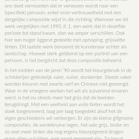
ons doet vermoeden dat er verwezen wordt naar een
(specifiek) persoon, enkel onze vertrouwdheid met een
dergelijke compositie wijst in die richting. Wanneer we dit
werk vergelijken met
1995, II, 1
, een werk dat in dezelfde
periode tot stand kwam, zien we amper verschillen. Ook
hier een hoger liggend gedeelte met ophoping, grijswitte
tinten. Dit laatste werk benoemt de kunstenaar echter als
landschap. Hoewel sterk gelijkend op een portret van een
persoon, is het bergzicht dat deze compositie beheerst.
In het midden van de jaren ’90 wordt het kleurgebruik in de
schilderijen geleidelijk valer, vuiler, donkerder. Steeds vaker
worden kleuren met zwarte verf en Chinese inkt gemengd.
Waar in de vroegere werken het wit als zuiverend ervaren
werd, is het nu steeds meer het grijs dat de beelden
terugdringt. Met een veelheid aan vuile tinten wordt het
doek toegesmeerd, laag per laag toegedekt alsof het de
eigen geschiedenis wil verbergen. Er zijn de kleine gifgroene
composities, de aardebruine lagen, het vale grijs, bister en
zo veel meer tinten die nog ergens kleurpigment dragen
maar allen vuil lijken, met zwart gemengd zijn. Zo bevat