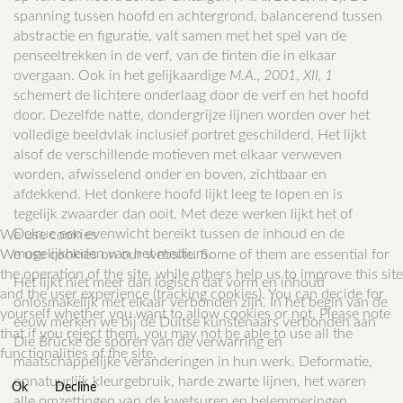
spanning tussen hoofd en achtergrond, balancerend tussen
abstractie en figuratie, valt samen met het spel van de
penseeltrekken in de verf, van de tinten die in elkaar
overgaan. Ook in het gelijkaardige
M.A., 2001
,
XII, 1
schemert de lichtere onderlaag door de verf en het hoofd
door. Dezelfde natte, dondergrijze lijnen worden over het
volledige beeldvlak inclusief portret geschilderd. Het lijkt
alsof de verschillende motieven met elkaar verweven
worden, afwisselend onder en boven, zichtbaar en
afdekkend. Het donkere hoofd lijkt leeg te lopen en is
tegelijk zwaarder dan ooit. Met deze werken lijkt het of
Delrue een evenwicht bereikt tussen de inhoud en de
We use cookies
mogelijkheden van het medium.
We use cookies on our website. Some of them are essential for
the operation of the site, while others help us to improve this site
Het lijkt niet meer dan logisch dat vorm en inhoud
and the user experience (tracking cookies). You can decide for
onlosmakelijk met elkaar verbonden zijn. In het begin van de
yourself whether you want to allow cookies or not. Please note
eeuw merken we bij de Duitse kunstenaars verbonden aan
that if you reject them, you may not be able to use all the
Die Brücke de sporen van de verwarring en
functionalities of the site.
maatschappelijke veranderingen in hun werk. Deformatie,
onnatuurlijk kleurgebruik, harde zwarte lijnen, het waren
Ok
Decline
alle omzettingen van de kwetsuren en belemmeringen