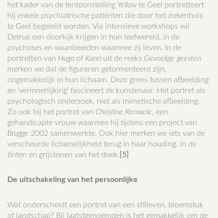
het kader van de tentoonstelling
Yellow
te Geel portretteert
hij enkele psychiatrische patiënten die door het ziekenhuis
te Geel begeleid worden. Via intensieve workshops wil
Delrue een doorkijk krijgen in hun leefwereld, in de
psychoses en waanbeelden waarmee zij leven. In de
portretten van
Hugo
of
Karel
uit de reeks
Gevoelige geesten
merken we dat de figureren getormenteerd zijn,
ongemakkelijk in hun lichaam. Deze grens tussen afbeelding
en ‘verinnerlijking’ fascineert de kunstenaar. Het portret als
psychologisch onderzoek, niet als mimetische afbeelding.
Zo ook bij het portret van
Christine
Remacle
, een
gehandicapte vrouw waarmee hij tijdens een project van
Brugge
2002 samenwerkte. Ook hier merken we iets van de
verscheurde lichamelijkheid terug in haar houding, in de
tinten en grijstonen van het doek.
[5]
De uitschakeling van het persoonlijke
Wat onderscheidt een portret van een stilleven, bloemstuk
of landschap? Bij laatstgenoemden is het gemakkelijk om de