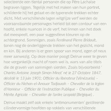
selecteerde een tiental personen die op Père Lachaise
begraven liggen. Tegelijk met het maken van hun portret,
schilderde hij het gelaat en de typerende trekken echter
dicht. Met verschillende lagen witgrijze verf werden de
vooraanstaande personages herleid tot een contour van een
hoofd, enkele nuances in de verf, het linnen van het doek
dat meespeelt, een paar suggestieve kleuren op de
achtergrond. Sommigen, zoals
Ferdinand
Pierre Bridault
,
tonen nog de onderliggende trekken van het gezicht, mond
en kin. Bij anderen is er geen spoor van mond, ogen of neus
meer aanwezig. Op deze manier poogt Delrue weer te geven
hoe vergankelijk macht of roem wel is, wars van alle titels
die de graven van sommigen sierden. Zoals bijvoorbeeld ‘
Charles Antoine Joseph Simon Minot’ né le 27 Octobre 1847,
décédé le 13 juin 1901; Officier du libérateur (Vénézuela) –
Officier du Nichan-el-Anouar Tadjourah – Chevalier de la légion
d’Honneur – Officier de l’Instruction Publique – Chevalier du
Mérite Agricole – Chevalier de l’ordre Leopold (Belgique)
.
Delrue maakt zelf ook enkele ‘antimonumenten’ gestileerde
cilindervormige hoofden op sokkels van verschillende