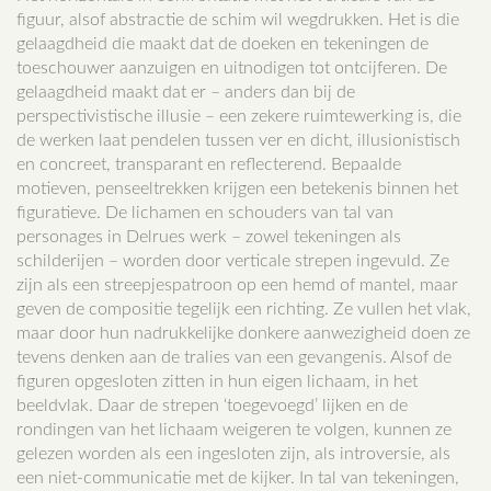
figuur, alsof abstractie de schim wil wegdrukken. Het is die
gelaagdheid die maakt dat de doeken en tekeningen de
toeschouwer aanzuigen en uitnodigen tot ontcijferen. De
gelaagdheid maakt dat er – anders dan bij de
perspectivistische illusie – een zekere ruimtewerking is, die
de werken laat pendelen tussen ver en dicht, illusionistisch
en concreet, transparant en reflecterend. Bepaalde
motieven, penseeltrekken krijgen een betekenis binnen het
figuratieve. De lichamen en schouders van tal van
personages in Delrues werk – zowel tekeningen als
schilderijen – worden door verticale strepen ingevuld. Ze
zijn als een streepjespatroon op een hemd of mantel, maar
geven de compositie tegelijk een richting. Ze vullen het vlak,
maar door hun nadrukkelijke donkere aanwezigheid doen ze
tevens denken aan de tralies van een gevangenis. Alsof de
figuren opgesloten zitten in hun eigen lichaam, in het
beeldvlak. Daar de strepen ‘toegevoegd’ lijken en de
rondingen van het lichaam weigeren te volgen, kunnen ze
gelezen worden als een ingesloten zijn, als introversie, als
een niet-communicatie met de kijker. In tal van tekeningen,