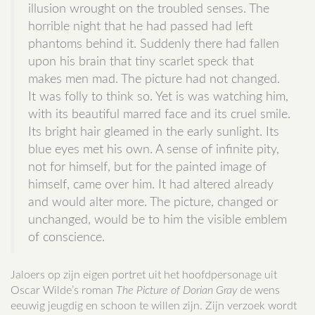
illusion wrought on the troubled senses. The
horrible night that he had passed had left
phantoms behind it. Suddenly there had fallen
upon his brain that tiny scarlet speck that
makes men mad. The picture had not changed.
It was folly to think so. Yet is was watching him,
with its beautiful marred face and its cruel smile.
Its bright hair gleamed in the early sunlight. Its
blue eyes met his own. A sense of infinite pity,
not for himself, but for the painted image of
himself, came over him. It had altered already
and would alter more. The picture, changed or
unchanged, would be to him the visible emblem
of conscience.
Jaloers op zijn eigen portret uit het hoofdpersonage uit
Oscar Wilde’s roman
The Picture of Dorian Gray
de wens
eeuwig jeugdig en schoon te willen zijn. Zijn verzoek wordt