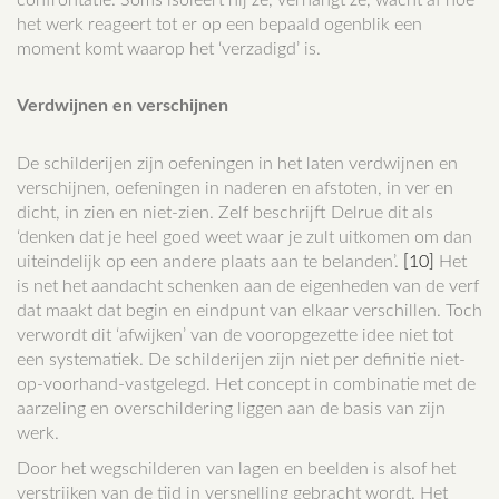
confrontatie. Soms isoleert hij ze, verhangt ze, wacht af hoe
het werk reageert tot er op een bepaald ogenblik een
moment komt waarop het ‘verzadigd’ is.
Verdwijnen en verschijnen
De schilderijen zijn oefeningen in het laten verdwijnen en
verschijnen, oefeningen in naderen en afstoten, in ver en
dicht, in zien en niet-zien. Zelf beschrijft Delrue dit als
‘denken dat je heel goed weet waar je zult uitkomen om dan
uiteindelijk op een andere plaats aan te belanden’.
[10]
Het
is net het aandacht schenken aan de eigenheden van de verf
dat maakt dat begin en eindpunt van elkaar verschillen. Toch
verwordt dit ‘afwijken’ van de vooropgezette idee niet tot
een systematiek. De schilderijen zijn niet per definitie niet-
op-voorhand-vastgelegd. Het concept in combinatie met de
aarzeling en overschildering liggen aan de basis van zijn
werk.
Door het wegschilderen van lagen en beelden is alsof het
verstrijken van de tijd in versnelling gebracht wordt. Het