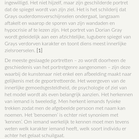
ingewilligd. Het niet hijzelf, maar zijn geschilderde portret
dat de spiegel wordt van zijn ziel. Het is het schilderij dat
Grays ouderdomsverschijnselen ondergaat, langzaam
aftakelt en waarop de sporen van zijn wandaden en
hypocrisie af te lezen zijn. Het portret van Dorian Gray
wordt geleidelijk aan een afzichtelijke, lugubere spiegel van
Grays verdorven karakter en toont diens meest innerlijke
zielsroerselen.
[1]
De meeste geslaagde portretten – zo wordt doorheen de
geschiedenis van het portretgenre aangenomen – zijn deze
waarbij de kunstenaar niet enkel een afbeelding maakt naar
gelijkenis met de geportretteerde. Het weergeven van de
innerlijke gemoedsgesteldheid, de psychologie of ziel van
het model wordt als even belangrijk aanzien. Het herkennen
van iemand is tweeledig. Men herkent iemands fysieke
trekken zodat men de afgebeelde persoon met naam kan
noemen. Het ‘benoemen’ is echter niet synoniem met
‘kennen’. Om iemand werkelijk te kennen moet men tevens
weten welk karakter iemand heeft, welk soort individu er
achter het gelaat schuilgaat.