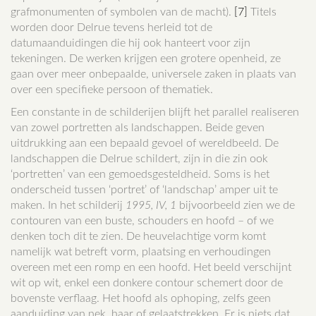
grafmonumenten of symbolen van de macht).
[7]
Titels
worden door Delrue tevens herleid tot de
datumaanduidingen die hij ook hanteert voor zijn
tekeningen. De werken krijgen een grotere openheid, ze
gaan over meer onbepaalde, universele zaken in plaats van
over een specifieke persoon of thematiek.
Een constante in de schilderijen blijft het parallel realiseren
van zowel portretten als landschappen. Beide geven
uitdrukking aan een bepaald gevoel of wereldbeeld. De
landschappen die Delrue schildert, zijn in die zin ook
‘portretten’ van een gemoedsgesteldheid. Soms is het
onderscheid tussen ‘portret’ of ‘landschap’ amper uit te
maken. In het schilderij
1995, IV, 1
bijvoorbeeld zien we de
contouren van een buste, schouders en hoofd – of we
denken toch dit te zien. De heuvelachtige vorm komt
namelijk wat betreft vorm, plaatsing en verhoudingen
overeen met een romp en een hoofd. Het beeld verschijnt
wit op wit, enkel een donkere contour schemert door de
bovenste verflaag. Het hoofd als ophoping, zelfs geen
aanduiding van nek, haar of gelaatstrekken. Er is niets dat