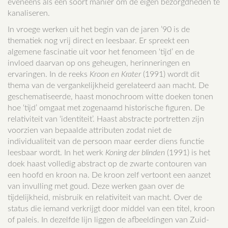
eveneens als een soort manier om de eigen bezorgdheden te
kanaliseren.
In vroege werken uit het begin van de jaren ’90 is de
thematiek nog vrij direct en leesbaar. Er spreekt een
algemene fascinatie uit voor het fenomeen ‘tijd’ en de
invloed daarvan op ons geheugen, herinneringen en
ervaringen. In de reeks
Kroon en Krater
(1991) wordt dit
thema van de vergankelijkheid gerelateerd aan macht. De
geschematiseerde, haast monochroom witte doeken tonen
hoe ‘tijd’ omgaat met zogenaamd historische figuren. De
relativiteit van ‘identiteit’. Haast abstracte portretten zijn
voorzien van bepaalde attributen zodat niet de
individualiteit van de persoon maar eerder diens functie
leesbaar wordt. In het werk
Koning der blinden
(1991) is het
doek haast volledig abstract op de zwarte contouren van
een hoofd en kroon na. De kroon zelf vertoont een aanzet
van invulling met goud. Deze werken gaan over de
tijdelijkheid, misbruik en relativiteit van macht. Over de
status die iemand verkrijgt door middel van een titel, kroon
of paleis. In dezelfde lijn liggen de afbeeldingen van Zuid-