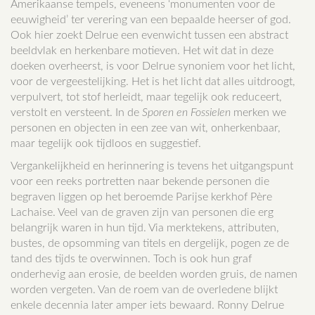
Amerikaanse tempels, eveneens ‘monumenten voor de
eeuwigheid’ ter verering van een bepaalde heerser of god.
Ook hier zoekt Delrue een evenwicht tussen een abstract
beeldvlak en herkenbare motieven. Het wit dat in deze
doeken overheerst, is voor Delrue synoniem voor het licht,
voor de vergeestelijking. Het is het licht dat alles uitdroogt,
verpulvert, tot stof herleidt, maar tegelijk ook reduceert,
verstolt en versteent. In de
Sporen en Fossielen
merken we
personen en objecten in een zee van wit, onherkenbaar,
maar tegelijk ook tijdloos en suggestief.
Vergankelijkheid en herinnering is tevens het uitgangspunt
voor een reeks portretten naar bekende personen die
begraven liggen op het beroemde Parijse kerkhof Père
Lachaise. Veel van de graven zijn van personen die erg
belangrijk waren in hun tijd. Via merktekens, attributen,
bustes, de opsomming van titels en dergelijk, pogen ze de
tand des tijds te overwinnen. Toch is ook hun graf
onderhevig aan erosie, de beelden worden gruis, de namen
worden vergeten. Van de roem van de overledene blijkt
enkele decennia later amper iets bewaard. Ronny Delrue