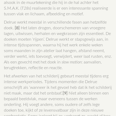
alsook in de muurtekening die hij in de hal achter het
S.M.A.K. (
T28s
) realiseerde is er een interessante spanning
tussen vlak en lichaam, afbeelding en motief.
Delrue werkt meestal in verschillende fasen aan hetzelfde
doek.
[8]
Het laten drogen, doorschemeren van vroegere
lagen, uitwissen, herhalen en wegkrassen zijn essentieel. De
doeken moeten ‘rijpen’. Delrue werkt er stapsgewijs aan, in
intense tijdsspannen, waarna hij het werk enkele weken
soms maanden in zijn atelier laat hangen, afstand neemt,
verder werkt, iets toevoegt, verwijdert, weer laat rusten, enz.
Als een gevecht met het doek in
slow motion
: aanvallen,
terugtrekken, reflectie en reactie.
Het afwerken van het schilderij gebeurt meestal tijdens erg
intense werkperiodes. Tijdens momenten die Delrue
omschrijft als ‘wanneer ik het gevoel heb dat ik het schilderij
niet maak, maar dat het ontstaat’.
[9]
Niet alleen binnen een
bepaald beeldvlak, maar eveneens tussen de werken
onderling. Hij voegt andere, soms oudere of zelfs lege
doeken toe, kijkt of ze levensvatbaar zijn in deze nieuwe