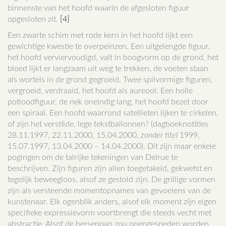
binnenste van het hoofd waarin de afgesloten figuur
opgesloten zit.
[4]
Een zwarte schim met rode kern in het hoofd lijkt een
gewichtige kwestie te overpeinzen. Een uitgelengde figuur,
het hoofd verviervoudigd, valt in boogvorm op de grond, het
bloed lijkt er langzaam uit weg te trekken, de voeten staan
als wortels in de grond gegroeid. Twee spilvormige figuren,
vergroeid, verdraaid, het hoofd als aureool. Een holle
potloodfiguur, de nek oneindig lang, het hoofd bezet door
een spiraal. Een hoofd waarrond satellieten lijken te cirkelen,
of zijn het verstilde, lege tekstballonnen? (dagboeknotities
28.11.1997, 22.11.2000, 15.04.2000,
zonder titel
1999,
15.07.1997, 13.04.2000 – 14.04.2000). Dit zijn maar enkele
pogingen om de talrijke tekeningen van Delrue te
beschrijven. Zijn figuren zijn allen toegetakeld, gekwetst en
tegelijk beweegloos, alsof ze gestold zijn. De grillige vormen
zijn als versteende momentopnames van gevoelens van de
kunstenaar. Elk ogenblik anders, alsof elk moment zijn eigen
specifieke expressievorm voortbrengt die steeds vecht met
abstractie. Alsof de hersenpan zou opengesneden worden