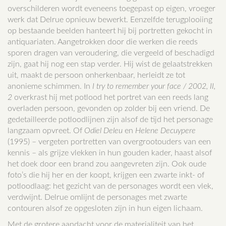
overschilderen wordt eveneens toegepast op eigen, vroeger
werk dat Delrue opnieuw bewerkt. Eenzelfde terugplooiing
op bestaande beelden hanteert hij bij portretten gekocht in
antiquariaten. Aangetrokken door die werken die reeds
sporen dragen van veroudering, die vergeeld of beschadigd
zijn, gaat hij nog een stap verder. Hij wist de gelaatstrekken
uit, maakt de persoon onherkenbaar, herleidt ze tot
anonieme schimmen. In
I try to remember your face / 2002, II,
2
overkrast hij met potlood het portret van een reeds lang
overladen persoon, gevonden op zolder bij een vriend. De
gedetailleerde potloodlijnen zijn alsof de tijd het personage
langzaam opvreet. Of
Odiel Deleu
en
Helene Decuypere
(1995) – vergeten portretten van overgrootouders van een
kennis – als grijze vlekken in hun gouden kader, haast alsof
het doek door een brand zou aangevreten zijn. Ook oude
foto’s die hij her en der koopt, krijgen een zwarte inkt- of
potloodlaag: het gezicht van de personages wordt een vlek,
verdwijnt. Delrue omlijnt de personages met zwarte
contouren alsof ze opgesloten zijn in hun eigen lichaam.
Met de grotere aandacht voor de materialiteit van het