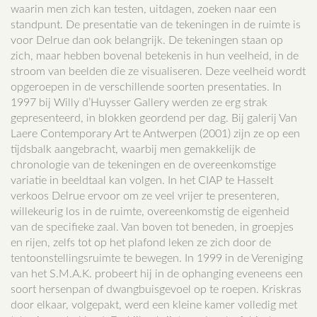
waarin men zich kan testen, uitdagen, zoeken naar een
standpunt. De presentatie van de tekeningen in de ruimte is
voor Delrue dan ook belangrijk. De tekeningen staan op
zich, maar hebben bovenal betekenis in hun veelheid, in de
stroom van beelden die ze visualiseren. Deze veelheid wordt
opgeroepen in de verschillende soorten presentaties. In
1997 bij Willy d’Huysser Gallery werden ze erg strak
gepresenteerd, in blokken geordend per dag. Bij galerij Van
Laere Contemporary Art te Antwerpen (2001) zijn ze op een
tijdsbalk aangebracht, waarbij men gemakkelijk de
chronologie van de tekeningen en de overeenkomstige
variatie in beeldtaal kan volgen. In het CIAP te Hasselt
verkoos Delrue ervoor om ze veel vrijer te presenteren,
willekeurig los in de ruimte, overeenkomstig de eigenheid
van de specifieke zaal. Van boven tot beneden, in groepjes
en rijen, zelfs tot op het plafond leken ze zich door de
tentoonstellingsruimte te bewegen. In 1999 in de Vereniging
van het S.M.A.K. probeert hij in de ophanging eveneens een
soort hersenpan of dwangbuisgevoel op te roepen. Kriskras
door elkaar, volgepakt, werd een kleine kamer volledig met