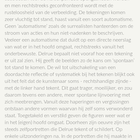
en men rechtstreeks geconfronteerd wordt met de
rusteloosheid van de verbeelding. De tekeningen komen
zeer vluchtig tot stand, haast vanuit een soort automatisme.
Geen ‘automatisme’ zoals de surrealisten hanteerden om de
stroom van acties en hun niet-nadenken te beschrijven.
Veeleer een automatisme dat duidt op een directe neerslag
van wat er in het hoofd omgaat, rechtstreeks vanuit het
onderbewuste. Delrue bepaalt niet vooraf hoe een tekening
er uit zal zien. Hij geeft de beelden zo de kans om ‘spontaan’
tot stand te komen. De wil tot uitschakeling van een
doordachte reflectie of systematiek bij het tekenen blijkt ook
uit het feit dat de kunstenaar soms - rechtshandige zijnde -
met de linker hand tekent. Dit gaat trager, moeilijker, en zou
daarom tevens een andere, meer spontane lijnvoering met
zich meebrengen. Vanuit deze haperingen en vergissingen
ontstaan andere vormen waarvan hij zelf soms verwonderd
staat. Toegetakeld en verstild geven de figuren weer wat er
in het (eigen) hoofd omgaat. Doorheen zijn oeuvre zijn het
steeds zelfportretten die Delrue tekent of schildert. Op
enkele uitzonderingen na. In de portretten die hij maakte in