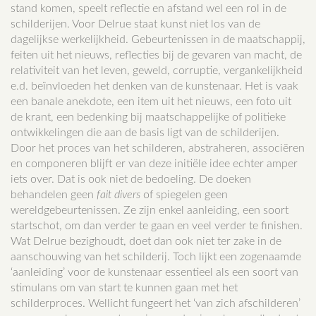
stand komen, speelt reflectie en afstand wel een rol in de
schilderijen. Voor Delrue staat kunst niet los van de
dagelijkse werkelijkheid. Gebeurtenissen in de maatschappij,
feiten uit het nieuws, reflecties bij de gevaren van macht, de
relativiteit van het leven, geweld, corruptie, vergankelijkheid
e.d. beïnvloeden het denken van de kunstenaar. Het is vaak
een banale anekdote, een item uit het nieuws, een foto uit
de krant, een bedenking bij maatschappelijke of politieke
ontwikkelingen die aan de basis ligt van de schilderijen.
Door het proces van het schilderen, abstraheren, associëren
en componeren blijft er van deze initiële idee echter amper
iets over. Dat is ook niet de bedoeling. De doeken
behandelen geen
fait divers
of spiegelen geen
wereldgebeurtenissen. Ze zijn enkel aanleiding, een soort
startschot, om dan verder te gaan en veel verder te finishen.
Wat Delrue bezighoudt, doet dan ook niet ter zake in de
aanschouwing van het schilderij. Toch lijkt een zogenaamde
‘aanleiding’ voor de kunstenaar essentieel als een soort van
stimulans om van start te kunnen gaan met het
schilderproces. Wellicht fungeert het ‘van zich afschilderen’