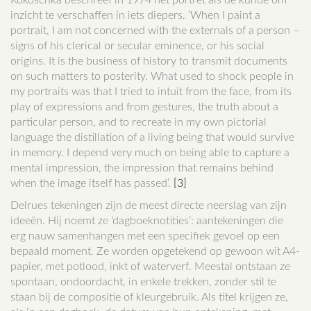
Kokoschka beschreef in 1974 het portret als de kunde om
inzicht te verschaffen in iets diepers. ‘When I paint a
portrait, I am not concerned with the externals of a person –
signs of his clerical or secular eminence, or his social
origins. It is the business of history to transmit documents
on such matters to posterity. What used to shock people in
my portraits was that I tried to intuit from the face, from its
play of expressions and from gestures, the truth about a
particular person, and to recreate in my own pictorial
language the distillation of a living being that would survive
in memory. I depend very much on being able to capture a
mental impression, the impression that remains behind
when the image itself has passed’.
[3]
Delrues tekeningen zijn de meest directe neerslag van zijn
ideeën. Hij noemt ze ‘dagboeknotities’: aantekeningen die
erg nauw samenhangen met een specifiek gevoel op een
bepaald moment. Ze worden opgetekend op gewoon wit A4-
papier, met potlood, inkt of waterverf. Meestal ontstaan ze
spontaan, ondoordacht, in enkele trekken, zonder stil te
staan bij de compositie of kleurgebruik. Als titel krijgen ze,