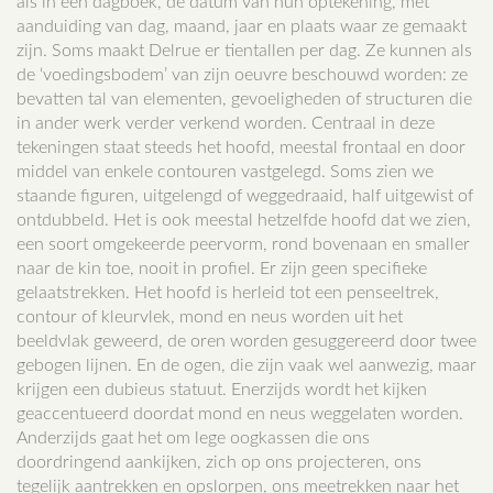
als in een dagboek, de datum van hun optekening, met
aanduiding van dag, maand, jaar en plaats waar ze gemaakt
zijn. Soms maakt Delrue er tientallen per dag. Ze kunnen als
de ‘voedingsbodem’ van zijn oeuvre beschouwd worden: ze
bevatten tal van elementen, gevoeligheden of structuren die
in ander werk verder verkend worden. Centraal in deze
tekeningen staat steeds het hoofd, meestal frontaal en door
middel van enkele contouren vastgelegd. Soms zien we
staande figuren, uitgelengd of weggedraaid, half uitgewist of
ontdubbeld. Het is ook meestal hetzelfde hoofd dat we zien,
een soort omgekeerde peervorm, rond bovenaan en smaller
naar de kin toe, nooit in profiel. Er zijn geen specifieke
gelaatstrekken. Het hoofd is herleid tot een penseeltrek,
contour of kleurvlek, mond en neus worden uit het
beeldvlak geweerd, de oren worden gesuggereerd door twee
gebogen lijnen. En de ogen, die zijn vaak wel aanwezig, maar
krijgen een dubieus statuut. Enerzijds wordt het kijken
geaccentueerd doordat mond en neus weggelaten worden.
Anderzijds gaat het om lege oogkassen die ons
doordringend aankijken, zich op ons projecteren, ons
tegelijk aantrekken en opslorpen, ons meetrekken naar het