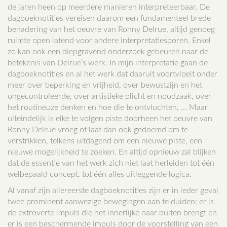
de jaren heen op meerdere manieren interpreteerbaar. De
dagboeknotities vereisen daarom een fundamenteel brede
benadering van het oeuvre van Ronny Delrue, altijd genoeg
ruimte open latend voor andere interpretatiesporen. Enkel
zo kan ook een diepgravend onderzoek gebeuren naar de
betekenis van Delrue’s werk. In mijn interpretatie gaan de
dagboeknotities en al het werk dat daaruit voortvloeit onder
meer over beperking en vrijheid, over bewustzijn en het
ongecontroleerde, over artistieke plicht en noodzaak, over
het routineuze denken en hoe die te ontvluchten, ... Maar
uiteindelijk is elke te volgen piste doorheen het oeuvre van
Ronny Delrue vroeg of laat dan ook gedoemd om te
verstrikken, telkens uitdagend om een nieuwe piste, een
nieuwe mogelijkheid te zoeken. En altijd opnieuw zal blijken
dat de essentie van het werk zich niet laat herleiden tot één
welbepaald concept, tot één alles uitleggende logica.
Al vanaf zijn allereerste dagboeknotities zijn er in ieder geval
twee prominent aanwezige bewegingen aan te duiden: er is
de extroverte impuls die het innerlijke naar buiten brengt en
er is een beschermende impuls door de voorstelling van een