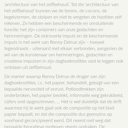
‘architectuur van het zelfbehoud’. Tot die ‘architectuur van
het zelfbehoud’ kunnen we de torens, de cocons, de
kegelvormen, de stolpen en niet te vergeten de hoofden zelf
rekenen. Ze hebben een beschermende en omsluitende
functie: het zijn containers van onze gedachten en
herinneringen. De extroverte impuls en de beschermende
impuls in het werk van Ronny Delrue zijn – hoewel
tegendraads - uiteraard met elkaar verbonden, aangezien de
wil van de kunstenaar om herinneringen, gedachten en
creatieve impulsen in zijn dagboeknotities vast te leggen ook
ontstaan uit zelfbehoud.
De manier waarop Ronny Delrue de drager van zijn
dagboeknotities, i.c. het papier, behandelt, getuigt van een
bepaalde nervositeit of onrust. Potloodtrekken zijn
onderbroken, het papier bevlekt, informatie weg gekrabbeld,
cijfers snel opgeschreven, ... Het is wel duidelijk dat de drift
waarmee hij te werk gaat ook de compositie op het blad
papier bepaalt, en dat die compositie dus geenszins op
voorhand geconcipieerd werd. Dit neemt niet weg dat
bepaalde figuratieve motieven steeds opduiken. De