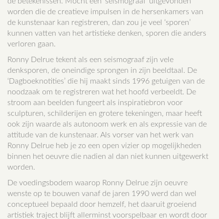
de betekenissen. Mocht een ‘seismograaf’ uitgevonden
worden die de creatieve impulsen in de hersenkamers van
de kunstenaar kan registreren, dan zou je veel ‘sporen’
kunnen vatten van het artistieke denken, sporen die anders
verloren gaan.
Ronny Delrue tekent als een seismograaf zijn vele
denksporen, de oneindige sprongen in zijn beeldtaal. De
‘Dagboeknotities’ die hij maakt sinds 1996 getuigen van de
noodzaak om te registreren wat het hoofd verbeeldt. De
stroom aan beelden fungeert als inspiratiebron voor
sculpturen, schilderijen en grotere tekeningen, maar heeft
ook zijn waarde als autonoom werk en als expressie van de
attitude van de kunstenaar. Als vorser van het werk van
Ronny Delrue heb je zo een open vizier op mogelijkheden
binnen het oeuvre die nadien al dan niet kunnen uitgewerkt
worden.
De voedingsbodem waarop Ronny Delrue zijn oeuvre
wenste op te bouwen vanaf de jaren 1990 werd dan wel
conceptueel bepaald door hemzelf, het daaruit groeiend
artistiek traject blijft allerminst voorspelbaar en wordt door