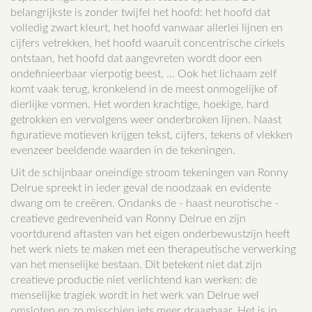
belangrijkste is zonder twijfel het hoofd: het hoofd dat
volledig zwart kleurt, het hoofd vanwaar allerlei lijnen en
cijfers vetrekken, het hoofd waaruit concentrische cirkels
ontstaan, het hoofd dat aangevreten wordt door een
ondefinieerbaar vierpotig beest, … Ook het lichaam zelf
komt vaak terug, kronkelend in de meest onmogelijke of
dierlijke vormen. Het worden krachtige, hoekige, hard
getrokken en vervolgens weer onderbroken lijnen. Naast
figuratieve motieven krijgen tekst, cijfers, tekens of vlekken
evenzeer beeldende waarden in de tekeningen.
Uit de schijnbaar oneindige stroom tekeningen van Ronny
Delrue spreekt in ieder geval de noodzaak en evidente
dwang om te creëren. Ondanks de - haast neurotische -
creatieve gedrevenheid van Ronny Delrue en zijn
voortdurend aftasten van het eigen onderbewustzijn heeft
het werk niets te maken met een therapeutische verwerking
van het menselijke bestaan. Dit betekent niet dat zijn
creatieve productie niet verlichtend kan werken: de
menselijke tragiek wordt in het werk van Delrue wel
omsloten en zo misschien iets meer draagbaar. Het is in