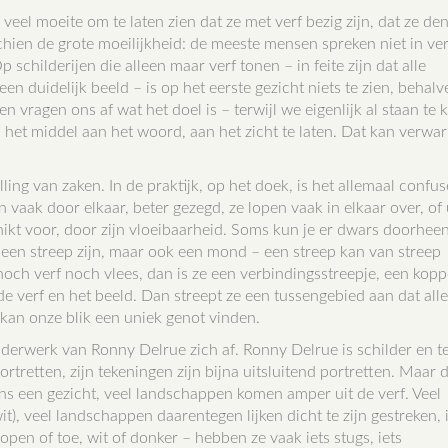
 veel moeite om te laten zien dat ze met verf bezig zijn, dat ze de
schien de grote moeilijkheid: de meeste mensen spreken niet in ver
 schilderijen die alleen maar verf tonen – in feite zijn dat alle
een duidelijk beeld – is op het eerste gezicht niets te zien, behal
n vragen ons af wat het doel is – terwijl we eigenlijk al staan te k
is het middel aan het woord, aan het zicht te laten. Dat kan verwa
ling van zaken. In de praktijk, op het doek, is het allemaal confus
vaak door elkaar, beter gezegd, ze lopen vaak in elkaar over, of 
hikt voor, door zijn vloeibaarheid. Soms kun je er dwars doorheen
een streep zijn, maar ook een mond – een streep kan van streep
noch verf noch vlees, dan is ze een verbindingsstreepje, een kopp
de verf en het beeld. Dan streept ze een tussengebied aan dat all
 kan onze blik een uniek genot vinden.
ilderwerk van Ronny Delrue zich af. Ronny Delrue is schilder en t
rtretten, zijn tekeningen zijn bijna uitsluitend portretten. Maar
ens een gezicht, veel landschappen komen amper uit de verf. Veel
it), veel landschappen daarentegen lijken dicht te zijn gestreken, 
open of toe, wit of donker – hebben ze vaak iets stugs, iets