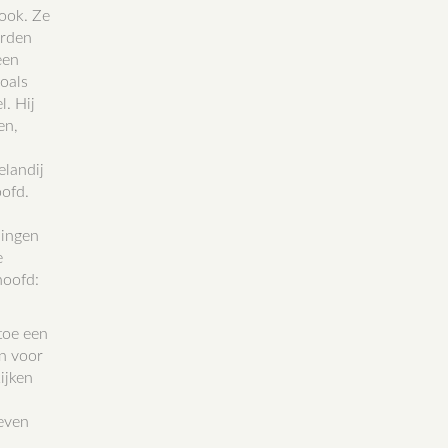
 ook. Ze
orden
een
oals
l. Hij
en,
elandij
oofd.
ningen
e
hoofd:
 toe een
en voor
ijken
leven
n