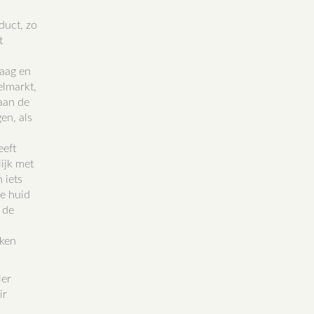
duct, zo
t
raag en
elmarkt,
aan de
en, als
eeft
ijk met
 iets
te huid
 de
nken
ler
ir