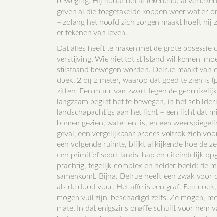
beweging. Hij houdt het al tekenend, al vertekene
geven al die toegetakelde koppen weer wat er o
– zolang het hoofd zich zorgen maakt hoeft hij z
er tekenen van leven.
Dat alles heeft te maken met dé grote obsessie d
verstijving. Wie niet tot stilstand wil komen, mo
stilstaand bewogen worden. Delrue maakt van d
doek, 2 bij 2 meter, waarop dat goed te zien is (p
zitten. Een muur van zwart tegen de gebruikelij
langzaam begint het te bewegen, in het schilderij
landschapachtigs aan het licht – een licht dat mi
bomen gezien, water en lis, en een weerspiegelin
geval, een vergelijkbaar proces voltrok zich voor
een volgende ruimte, blijkt al kijkende hoe de z
een primitief soort landschap en uiteindelijk op
prachtig, tegelijk complex en helder beeld: de 
samenkomt. Bijna. Delrue heeft een zwak voor dat
als de dood voor. Het affe is een graf. Een doe
mogen vuil zijn, beschadigd zelfs. Ze mogen, me
mate. In dat enigszins onaffe schuilt voor hem 