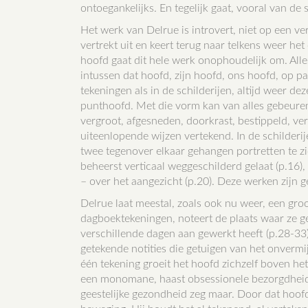
ontoegankelijks. En tegelijk gaat, vooral van de 
Het werk van Delrue is introvert, niet op een ver
vertrekt uit en keert terug naar telkens weer he
hoofd gaat dit hele werk onophoudelijk om. Alle
intussen dat hoofd, zijn hoofd, ons hoofd, op pa
tekeningen als in de schilderijen, altijd weer d
punthoofd. Met die vorm kan van alles gebeuren,
vergroot, afgesneden, doorkrast, bestippeld, ve
uiteenlopende wijzen vertekend. In de schilderije
twee tegenover elkaar gehangen portretten te zie
beheerst verticaal weggeschilderd gelaat (p.16),
– over het aangezicht (p.20). Deze werken zijn
Delrue laat meestal, zoals ook nu weer, een gro
dagboektekeningen, noteert de plaats waar ze g
verschillende dagen aan gewerkt heeft (p.28-33).
getekende notities die getuigen van het onverm
één tekening groeit het hoofd zichzelf boven het
een monomane, haast obsessionele bezorgdheid u
geestelijke gezondheid zeg maar. Door dat hoofd 