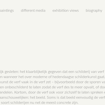
paintings
different media
exhibition views
biography
k gesleten: het klaarblijkelijk gegeven dat een schilderij van verf 
n wanneer het over moderne of hedendaagse schilderkunst gaat.
unst de verf vaak in de verf zet – bijvoorbeeld door de sporen v
ken onbeschilderd te laten zodat de verf des te meer opvalt, of do
andelen. Kortom, door de verf ook voor zichzelf te laten spreken 
anschouwelijken: het beeld. Soms is dat beeld eenvoudig de verf 
 soort schilderijen nu net de meest concrete zijn.