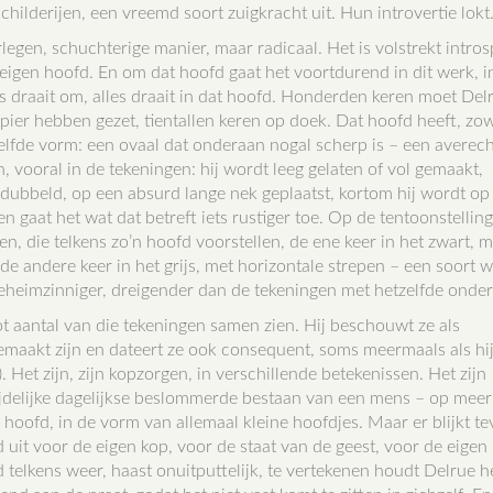
schilderijen, een vreemd soort zuigkracht uit. Hun introvertie lokt
legen, schuchterige manier, maar radicaal. Het is volstrekt intros
t eigen hoofd. En om dat hoofd gaat het voortdurend in dit werk, i
s draait om, alles draait in dat hoofd. Honderden keren moet Del
pier hebben gezet, tientallen keren op doek. Dat hoofd heeft, zow
ezelfde vorm: een ovaal dat onderaan nogal scherp is – een averec
 vooral in de tekeningen: hij wordt leeg gelaten of vol gemaakt,
rdubbeld, op een absurd lange nek geplaatst, kortom hij wordt op
n gaat het wat dat betreft iets rustiger toe. Op de tentoonstelling
n, die telkens zo’n hoofd voorstellen, de ene keer in het zwart, 
 de andere keer in het grijs, met horizontale strepen – een soort 
 geheimzinniger, dreigender dan de tekeningen met hetzelfde onde
ot aantal van die tekeningen samen zien. Hij beschouwt ze als
emaakt zijn en dateert ze ook consequent, soms meermaals als hij
 Het zijn, zijn kopzorgen, in verschillende betekenissen. Het zijn
ijdelijke dagelijkse beslommerde bestaan van een mens – op mee
 hoofd, in de vorm van allemaal kleine hoofdjes. Maar er blijkt t
it voor de eigen kop, voor de staat van de geest, voor de eigen
telkens weer, haast onuitputtelijk, te vertekenen houdt Delrue he