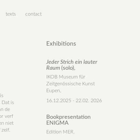
texts
contact
Exhibitions
Jeder Strich ein lauter
Raum
(solo),
IKOB Museum für
Zeitgenössische Kunst
Eupen,
is
16.12.2025 - 22.02. 2026
 Dat is
an de
or verf
Bookpresentation
ENIGMA
en niet
zelf.
Edition MER.