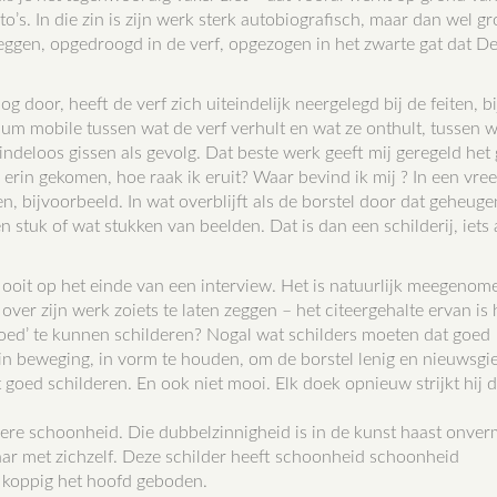
to’s. In die zin is zijn werk sterk autobiografisch, maar dan wel g
zeggen, opgedroogd in de verf, opgezogen in het zwarte gat dat D
 door, heeft de verf zich uiteindelijk neergelegd bij de feiten, b
um mobile tussen wat de verf verhult en wat ze onthult, tussen w
indeloos gissen als gevolg. Dat beste werk geeft mij geregeld het
k erin gekomen, hoe raak ik eruit? Waar bevind ik mij ? In een vr
, bijvoorbeeld. In wat overblijft als de borstel door dat geheuge
n stuk of wat stukken van beelden. Dat is dan een schilderij, iets
rue ooit op het einde van een interview. Het is natuurlijk meegeno
 over zijn werk zoiets te laten zeggen – het citeergehalte ervan is
oed’ te kunnen schilderen? Nogal wat schilders moeten dat goed
 in beweging, in vorm te houden, om de borstel lenig en nieuwsgie
t goed schilderen. En ook niet mooi. Elk doek opnieuw strijkt hij 
dere schoonheid. Die dubbelzinnigheid is in de kunst haast onverm
 maar met zichzelf. Deze schilder heeft schoonheid schoonheid
 koppig het hoofd geboden.