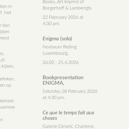
Books, Art Imprint of
nken in
Borgerhoff & Lamberigts
f. Het
22 February 2026 at
4:30 pm.
ve dan
ijken
rrend
Enigma
(solo)
Nosbaum Reding
Luxembourg,
er,
uit
26.02 - 25.4.2026
 kijken,
Bookpresentation
elteken,
ENIGMA,
een op
Saturday 28 February 2026
at 4:30 pm.
ekenaar.
 daarmee
Ce que le temps fait aux
choses
in
Galerie Cerami, Charleroi,