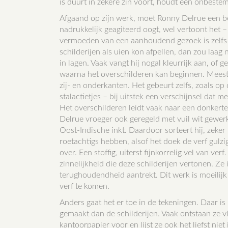
is duurt in zekere zin voort, houdt een onbeste
Afgaand op zijn werk, moet Ronny Delrue een beho
nadrukkelijk geagiteerd oogt, wel vertoont het – 
vermoeden van een aanhoudend gezoek is zelfs we
schilderijen als uien kon afpellen, dan zou laag 
in lagen. Vaak vangt hij nogal kleurrijk aan, of
waarna het overschilderen kan beginnen. Meestal
zij- en onderkanten. Het gebeurt zelfs, zoals op
stalactietjes – bij uitstek een verschijnsel dat m
Het overschilderen leidt vaak naar een donkerte,
Delrue vroeger ook geregeld met vuil wit gewerkt
Oost-Indische inkt. Daardoor sorteert hij, zeker
roetachtigs hebben, alsof het doek de verf gulzig
over. Een stoffig, uiterst fijnkorrelig vel van v
zinnelijkheid die deze schilderijen vertonen. Ze
terughoudendheid aantrekt. Dit werk is moeilijk 
verf te komen.
Anders gaat het er toe in de tekeningen. Daar is n
gemaakt dan de schilderijen. Vaak ontstaan ze vl
kantoorpapier voor en lijst ze ook het liefst n