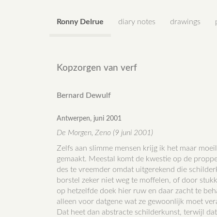
Ronny Delrue
diary notes
drawings
Kopzorgen van verf
Bernard Dewulf
Antwerpen, juni 2001
De Morgen, Zeno (9 juni 2001)
Zelfs aan slimme mensen krijg ik het maar moeilij
gemaakt. Meestal komt de kwestie op de proppe
des te vreemder omdat uitgerekend die schilderk
borstel zeker niet weg te moffelen, of door stuk
op hetzelfde doek hier ruw en daar zacht te beh
alleen voor datgene wat ze gewoonlijk moet vera
Dat heet dan abstracte schilderkunst, terwijl dat