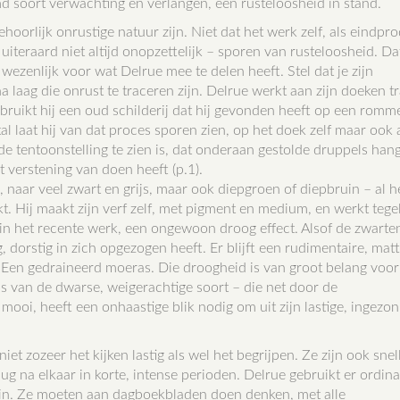
md soort verwachting en verlangen, een rusteloosheid in stand.
orlijk onrustige natuur zijn. Niet dat het werk zelf, als eindpro
uiteraard niet altijd onopzettelijk – sporen van rusteloosheid. Da
zenlijk voor wat Delrue mee te delen heeft. Stel dat je zijn
na laag die onrust te traceren zijn. Delrue werkt aan zijn doeken t
 gebruikt hij een oud schilderij dat hij gevonden heeft op een romm
 laat hij van dat proces sporen zien, op het doek zelf maar ook 
 de tentoonstelling te zien is, dat onderaan gestolde druppels hang
et verstening van doen heeft (p.1).
 naar veel zwart en grijs, maar ook diepgroen of diepbruin – al h
. Hij maakt zijn verf zelf, met pigment en medium, en werkt tegel
 in het recente werk, een ongewoon droog effect. Alsof de zwarten
, dorstig in zich opgezogen heeft. Er blijft een rudimentaire, mat
erf. Een gedraineerd moeras. Die droogheid is van groot belang voor
 is van de dwarse, weigerachtige soort – die net door de
mooi, heeft een onhaastige blik nodig om uit zijn lastige, ingezo
iet zozeer het kijken lastig als wel het begrijpen. Ze zijn ook snel
ug na elkaar in korte, intense perioden. Delrue gebruikt er ordina
iet in. Ze moeten aan dagboekbladen doen denken, met alle