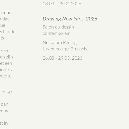
.
13.03 - 25.04.2026
pectief,
Drawing Now Paris, 2026
n dat
rue
Salon du dessin
el in de
contemporain,
hts
Nosbaum Reding
Luxembourg/ Brussels,
 zeer
en zijn
26.03 - 29.03. 2026
met een
windels
rwerp.
 er op
r dan
evens
t in