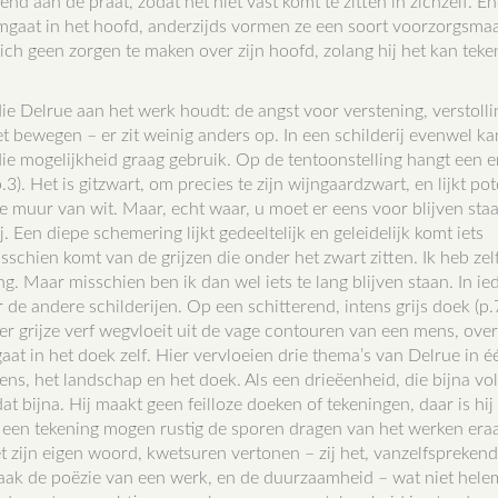
nd aan de praat, zodat het niet vast komt te zitten in zichzelf. En
mgaat in het hoofd, anderzijds vormen ze een soort voorzorgsmaa
ich geen zorgen te maken over zijn hoofd, zolang hij het kan teke
ie Delrue aan het werk houdt: de angst voor verstening, verstolli
et bewegen – er zit weinig anders op. In een schilderij evenwel kan
ie mogelijkheid graag gebruik. Op de tentoonstelling hangt een 
.3). Het is gitzwart, om precies te zijn wijngaardzwart, en lijkt pot
ke muur van wit. Maar, echt waar, u moet er eens voor blijven sta
. Een diepe schemering lijkt gedeeltelijk en geleidelijk komt iets
sschien komt van de grijzen die onder het zwart zitten. Ik heb zel
g. Maar misschien ben ik dan wel iets te lang blijven staan. In ie
 de andere schilderijen. Op een schitterend, intens grijs doek (p.7
eer grijze verf wegvloeit uit de vage contouren van een mens, over
gaat in het doek zelf. Hier vervloeien drie thema’s van Delrue in é
mens, het landschap en het doek. Als een drieëenheid, die bijna v
 bijna. Hij maakt geen feilloze doeken of tekeningen, daar is hij 
k, een tekening mogen rustig de sporen dragen van het werken era
t zijn eigen woord, kwetsuren vertonen – zij het, vanzelfsprekend
vaak de poëzie van een werk, en de duurzaamheid – wat niet hele