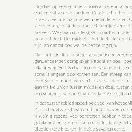
Hoe het zij, veel schilders doen al decennia lang
verf en dat ze er in spreken. Daarin schuilt mis
is een vreemde taal, die we moeten leren zien. Op
schilderijen, maar ik bedoel schilderijen zonder 
die verf. We staan dus te kijken naar het middel e
naar het doel. Het middel is het doel. Het doel 
zijn, en dat zal ook wel de bedoeling zijn.
Natuurlijk is dit een nogal schematische voorstel
genuanceerder, complexer. Middel en doel lopen 
elkaar weg. Verf is daar nu eenmaal uiterst gesc
soms is er geen doorkomen aan. Een streep kan 
overgaan in mond, van verf in vlees – dan is ze 
een trait-d’union tussen middel en doel, tussen 
een schilderij kan ontstaan. In dat tussengebied
In dat tussengebied speelt ook veel van het sch
Zijn schilderwerk bestaat uit landschappen en po
is weinig gezegd. Veel portretten hebben niet e
getekende portretten lijken open te staan (veel w
diepdonkere kleuren. In beide gevallen echter – 