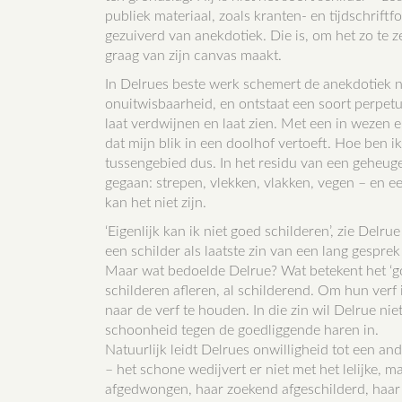
publiek materiaal, zoals kranten- en tijdschriftfo
gezuiverd van anekdotiek. Die is, om het zo te 
graag van zijn canvas maakt.
In Delrues beste werk schemert de anekdotiek nog
onuitwisbaarheid, en ontstaat een soort perpetu
laat verdwijnen en laat zien. Met een in wezen e
dat mijn blik in een doolhof vertoeft. Hoe ben i
tussengebied dus. In het residu van een geheugen
gegaan: strepen, vlekken, vlakken, vegen – en ee
kan het niet zijn.
‘Eigenlijk kan ik niet goed schilderen’, zie Del
een schilder als laatste zin van een lang gesprek
Maar wat bedoelde Delrue? Wat betekent het ‘g
schilderen afleren, al schilderend. Om hun verf
naar de verf te houden. In die zin wil Delrue nie
schoonheid tegen de goedliggende haren in.
Natuurlijk leidt Delrues onwilligheid tot een an
– het schone wedijvert er niet met het lelijke,
afgedwongen, haar zoekend afgeschilderd, haar