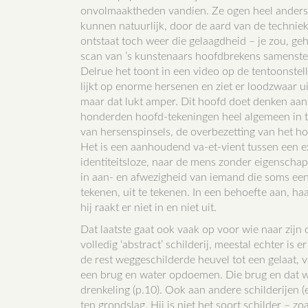
onvolmaaktheden vandien. Ze ogen heel anders da
kunnen natuurlijk, door de aard van de techniek
ontstaat toch weer die gelaagdheid – je zou, ge
scan van ’s kunstenaars hoofdbrekens samenstel
Delrue het toont in een video op de tentoonstelli
lijkt op enorme hersenen en ziet er loodzwaar 
maar dat lukt amper. Dit hoofd doet denken aa
honderden hoofd-tekeningen heel algemeen in tw
van hersenspinsels, de overbezetting van het ho
Het is een aanhoudend va-et-vient tussen een ex
identiteitsloze, naar de mens zonder eigenschap
in aan- en afwezigheid van iemand die soms een 
tekenen, uit te tekenen. In een behoefte aan, ha
hij raakt er niet in en niet uit.
Dat laatste gaat ook vaak op voor wie naar zijn 
volledig ‘abstract’ schilderij, meestal echter is e
de rest weggeschilderde heuvel tot een gelaat, 
een brug en water opdoemen. Die brug en dat wa
drenkeling (p.10). Ook aan andere schilderijen (
ten grondslag. Hij is niet het soort schilder – z