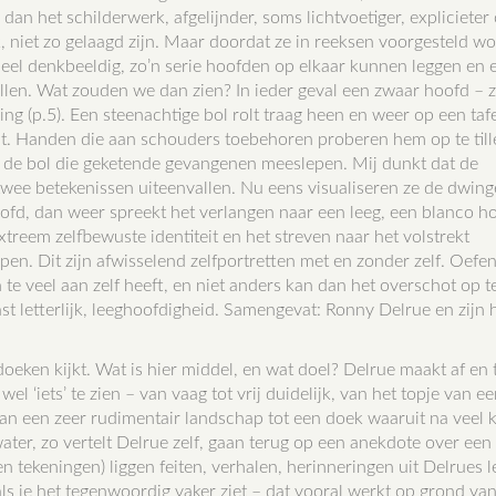
n het schilderwerk, afgelijnder, soms lichtvoetiger, explicieter
, niet zo gelaagd zijn. Maar doordat ze in reeksen voorgesteld w
heel denkbeeldig, zo’n serie hoofden op elkaar kunnen leggen en 
len. Wat zouden we dan zien? In ieder geval een zwaar hoofd – z
ng (p.5). Een steenachtige bol rolt traag heen en weer op een tafe
uit. Handen die aan schouders toebehoren proberen hem op te till
n de bol die geketende gevangenen meeslepen. Mij dunkt dat de
ee betekenissen uiteenvallen. Nu eens visualiseren ze de dwing
ofd, dan weer spreekt het verlangen naar een leeg, een blanco h
treem zelfbewuste identiteit en het streven naar het volstrekt
pen. Dit zijn afwisselend zelfportretten met en zonder zelf. Oefe
te veel aan zelf heeft, en niet anders kan dan het overschot op t
ast letterlijk, leeghoofdigheid. Samengevat: Ronny Delrue en zijn 
doeken kijkt. Wat is hier middel, en wat doel? Delrue maakt af en
r wel ‘iets’ te zien – van vaag tot vrij duidelijk, van het topje van e
van een zeer rudimentair landschap tot een doek waaruit na veel k
ter, zo vertelt Delrue zelf, gaan terug op een anekdote over een
en tekeningen) liggen feiten, verhalen, herinneringen uit Delrues 
oals je het tegenwoordig vaker ziet – dat vooral werkt op grond va