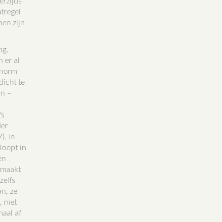
erzijds
tregel
nen zijn
ng,
 er al
enorm
dicht te
an –
fs
der
), in
loopt in
én
olmaakt
zelfs
an, ze
, met
maal af