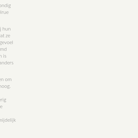
rondig
elrue
ij hun
at ze
 gevoel
eemd
n is
 anders
men om
 hoog.
rig
de
ijdelijk