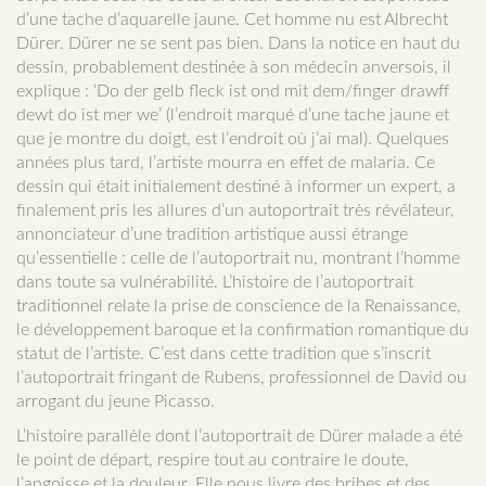
d’une tache d’aquarelle jaune. Cet homme nu est Albrecht
Dürer. Dürer ne se sent pas bien. Dans la notice en haut du
dessin, probablement destinée à son médecin anversois, il
explique : ‘Do der gelb fleck ist ond mit dem/finger drawff
dewt do ist mer we’ (l’endroit marqué d’une tache jaune et
que je montre du doigt, est l’endroit où j’ai mal). Quelques
années plus tard, l’artiste mourra en effet de malaria. Ce
dessin qui était initialement destiné à informer un expert, a
finalement pris les allures d’un autoportrait très révélateur,
annonciateur d’une tradition artistique aussi étrange
qu’essentielle : celle de l’autoportrait nu, montrant l’homme
dans toute sa vulnérabilité. L’histoire de l’autoportrait
traditionnel relate la prise de conscience de la Renaissance,
le développement baroque et la confirmation romantique du
statut de l’artiste. C’est dans cette tradition que s’inscrit
l’autoportrait fringant de Rubens, professionnel de David ou
arrogant du jeune Picasso.
L’histoire parallèle dont l’autoportrait de Dürer malade a été
le point de départ, respire tout au contraire le doute,
l’angoisse et la douleur. Elle nous livre des bribes et des