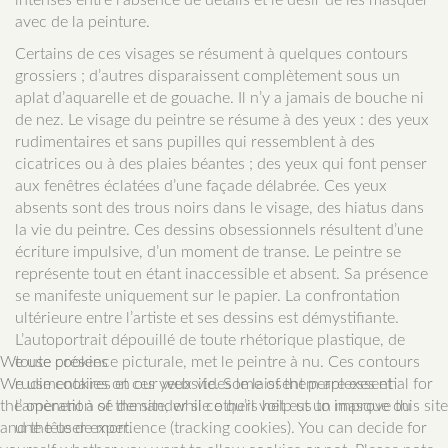
intenses entre l’absence de détails et le désir de les masquer
avec de la peinture.
Certains de ces visages se résument à quelques contours
grossiers ; d’autres disparaissent complètement sous un
aplat d’aquarelle et de gouache. Il n’y a jamais de bouche ni
de nez. Le visage du peintre se résume à des yeux : des yeux
rudimentaires et sans pupilles qui ressemblent à des
cicatrices ou à des plaies béantes ; des yeux qui font penser
aux fenêtres éclatées d’une façade délabrée. Ces yeux
absents sont des trous noirs dans le visage, des hiatus dans
la vie du peintre. Ces dessins obsessionnels résultent d’une
écriture impulsive, d’un moment de transe. Le peintre se
représente tout en étant inaccessible et absent. Sa présence
se manifeste uniquement sur le papier. La confrontation
ultérieure entre l’artiste et ses dessins est démystifiante.
L’autoportrait dépouillé de toute rhétorique plastique, de
We use cookies
toute présence picturale, met le peintre à nu. Ces contours
We use cookies on our website. Some of them are essential for
rudimentaires et ces yeux vides le laissent perplexes et
the operation of the site, while others help us to improve this site
l’amènent à se demander si ce qu’il voit est un masque ou
and the user experience (tracking cookies). You can decide for
une tête de mort.